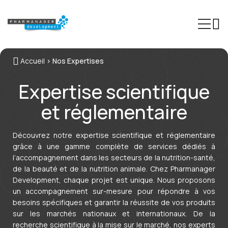
Accueil
>
Nos Expertises
Expertises
Expertise scientifique
Secteurs
et réglementaire
Formations
Phinn®
Découvrez notre expertise scientifique et réglementaire
grâce à une gamme complète de services dédiés à
Pheed®
l’accompagnement dans les secteurs de la nutrition-santé,
de la beauté et de la nutrition animale. Chez
Pharmanager
Actualités
Development
, chaque projet est unique. Nous proposons
un accompagnement sur-mesure pour répondre à vos
À propos
besoins spécifiques et garantir la réussite de vos produits
Contact
sur les marchés nationaux et internationaux. De la
recherche scientifique à la mise sur le marché, nos experts