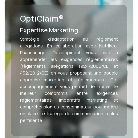
OptiClaim®
Expertise Marketing
Stratégie d’adaptation au règlement
allégations. En collaboration avec
Nutrikeo,
Pharmanager Development vous aide à
appréhender les exigences réglementaires
(règlements allégations 1924/2006/CE et
432/2012/CE) en vous proposant une double
approche marketing et réglementaire. Cet
accompagnement vous permet de trouver le
meilleur compromis entre exigences
réglementaires, impératifs marketing et
compréhension du consommateur pour mettre
en place la stratégie de communication la plus
pertinente.