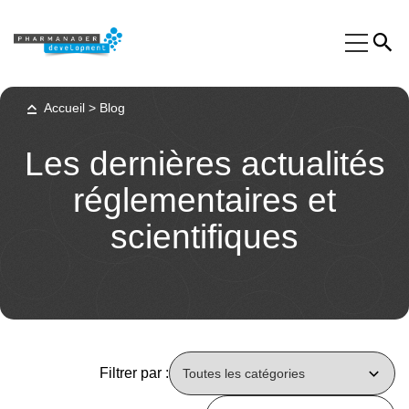
Accueil
>
Blog
Expertises
Secteurs
Les dernières actualités
Formations
réglementaires et
Phinn®
scientifiques
Pheed®
Actualités
À propos
Contact
Filtrer par :
Français