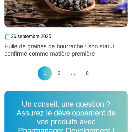
26 septembre 2025
Huile de graines de bourrache : son statut
confirmé comme matière première
Pagination
1
2
…
8
des
publications
Un conseil, une question ?
Assurez le développement de
vos produits avec
Pharmanager Development !