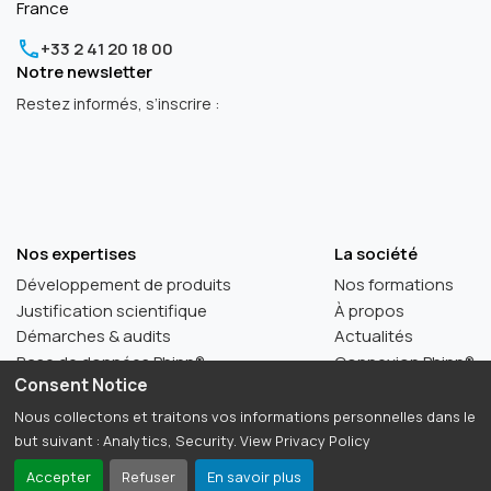
France
+33 2 41 20 18 00
Notre newsletter
Restez informés, s’inscrire :
Nos expertises
La société
Développement de produits
Nos formations
Justification scientifique
À propos
Démarches & audits
Actualités
Base de données Phinn®
Connexion Phinn®
Consent Notice
Nous collectons et traitons vos informations personnelles dans le
but suivant :
Analytics, Security
. View Privacy Policy
©Stafe.fr 2026
Accepter
Refuser
En savoir plus
Mentions Légales
Politique de confidentialité
Certificat Qualiopi