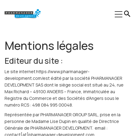
Expertises
Mentions légales
Secteurs
Editeur du site :
Formations
Le site internet https://www.pharmanager-
Phinn®
development.com/est édité par la société
PHARMANAGER
DEVELOPMENT
SAS dont le siège social est situé au 24, rue
Pheed®
Max Richard
– 49100 ANGERS – France, immatriculée au
Registre du Commerce et des Sociétés d’Angers sous le
Actualités
numéro RCS : 498 084 995 00048
.
À propos
Représentée par PHARMANAGER GROUP SARL,
prise en la
personne de Madame Lise Dupin en qualité de Directrice
Contact
Générale
de PHARMANAGER DEVELOPMENT
. email :
contact[at]pharmanager
-development
.com