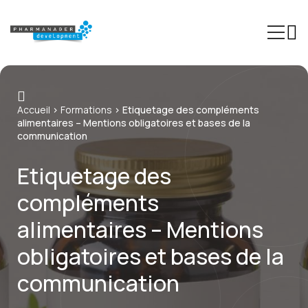
Expertises
Accueil
>
Formations
>
Etiquetage des compléments
Secteurs
alimentaires – Mentions obligatoires et bases de la
communication
Formations
Etiquetage des
Phinn®
compléments
Pheed®
alimentaires – Mentions
Actualités
obligatoires et bases de la
À propos
communication
Contact