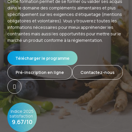
Cette formation permet de se former ou valider ses acquis
Français
dans le domaine des compléments alimentaires et plus
spécifiquement sur les exigences d’étiquetage (mentions
obligatoires et volontaires). Vous y trouverez toutes les
informations nécessaires pour mieux appréhender les
contraintes mais aussi les opportunités pour mettre sur le
marché un produit conforme à la réglementation.
Télécharger le programme
Pré-inscription en ligne
Contactez-nous
Indice 2025
satisfaction :
9.67/10