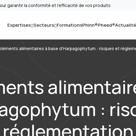
r garantir la conformité et l’efficacité de vos produits
Expertises
Secteurs
Formations
Phinn®
Pheed®
Actualit
léments alimentaires à base d’Harpagophytum : risques et réglem
nts alimentair
agophytum : ris
réglementation