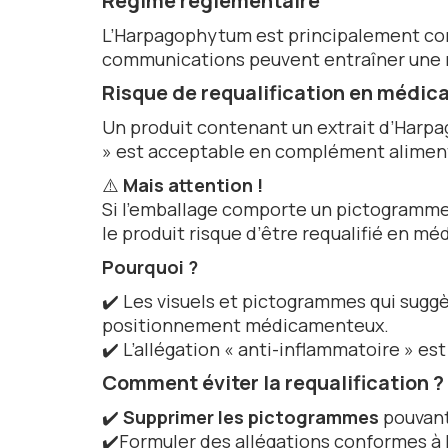
Régime réglementaire
L’Harpagophytum est principalement co
communications peuvent entraîner une 
Risque de requalification en médi
Un produit contenant un extrait d’Harpa
»
est acceptable en complément aliment
⚠️
Mais attention !
Si l’emballage comporte un pictogramme 
le produit risque d’être requalifié en m
Pourquoi ?
✔️ Les visuels et pictogrammes qui sugg
positionnement médicamenteux.
✔️ L’allégation « anti-inflammatoire » e
Comment éviter la requalification ?
✔️
Supprimer les pictogrammes
pouvant
✔️Formuler des allégations conformes à 