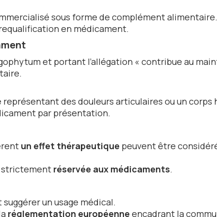
mmercialisé sous forme de complément alimentaire.
requalification en médicament.
cament
gophytum et portant l’allégation
« contribue au main
aire.
représentant des douleurs articulaires ou un corps
édicament par présentation.
èrent
un effet thérapeutique
peuvent être considér
st strictement
réservée aux médicaments
.
 suggérer un usage médical.
la
réglementation européenne
encadrant la commun