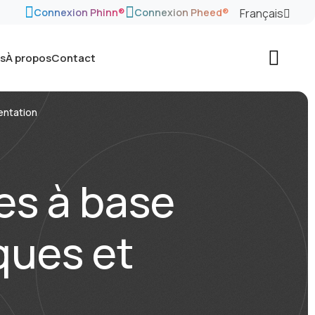
Français
Connexion Phinn®
Connexion Pheed®
és
À propos
Contact
entation
es à base
ques et