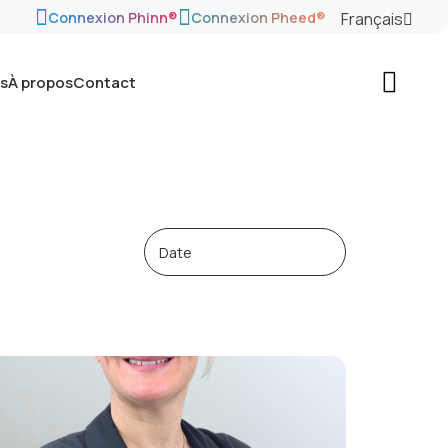
Français
Connexion Phinn®
Connexion Pheed®
és
À propos
Contact