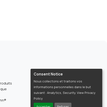
Consent Notice
La société
Nous collectons et traitons vos
roduits
Nos formations
informations personnelles dans le but
fique
À propos
suivant :
Analytics, Security
. View Privacy
Actualités
Policy
inn®
Connexion Phinn®
Accepter
Refuser