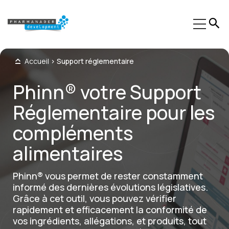
Accueil
>
Support réglementaire
Expertises
Phinn® votre Support
Secteurs
Réglementaire pour les
Formations
compléments
Phinn®
alimentaires
Pheed®
Actualités
Phinn® vous permet de rester constamment
informé des dernières évolutions législatives.
À propos
Grâce à cet outil, vous pouvez vérifier
rapidement et efficacement la conformité de
Contact
vos ingrédients, allégations, et produits, tout